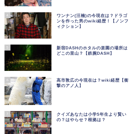
4
ワンナン(汪楠)の今現在は？ドラゴ
ンを作った男のwiki経歴！【ノンフ
ィクション】
5
新宿DASHのホタルの楽園の場所は
どこの里山？【鉄腕DASH】
6
高市敦広の今現在は？wiki経歴【衝
撃のアノ人】
7
クイズあなたは小学5年生より賢い
の？はやらせ？根拠は？