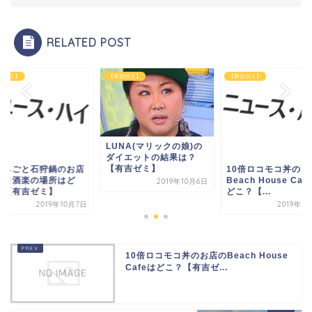
RELATED POST
吉ゼミ】
【有吉ゼミ】
【有吉ゼミ】
LUNA(マリックの娘)の
ダイエットの結果は？
【有吉ゼミ】
まるごと石狩鍋のお店
10倍ロコモコ丼のお
落日酒楽の場所はど
Beach House Caf
2019年10月6日
？【有吉ゼミ】
どこ？【...
2019年10月7日
2019年9
10倍ロコモコ丼のお店のBeach House
Cafeはどこ？【有吉ゼ...