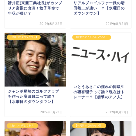
請井正(東亜工業社長)がカンブ
リアルプロゴルファー猿の増
リア宮殿に出演！餃子革命で
田雄二が凄い！？【水曜日の
年収が凄い？
ダウンタウン】
2019年8月22日
2019年8月21日
【水曜日のダウンタウン】
【衝撃のアノ人に会ってみた】
いとうあさこの憧れの同級生
ジャンボ尾崎のゴルフクラブ
の磯有理子って誰？現在はト
を作った増田雄二って誰？
レーナー？【衝撃のアノ人】
【水曜日のダウンタウン】
2019年8月21日
2019年8月21日
【あいつ今何してる？】
【一周回って知らない話】