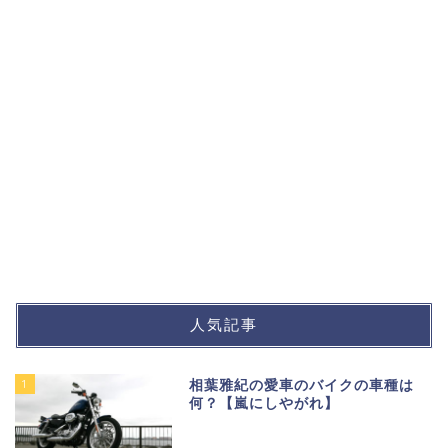
人気記事
1
相葉雅紀の愛車のバイクの車種は
何？【嵐にしやがれ】