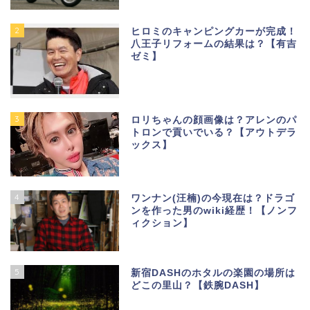
2
ヒロミのキャンピングカーが完成！
八王子リフォームの結果は？【有吉
ゼミ】
3
ロリちゃんの顔画像は？アレンのパ
トロンで貢いでいる？【アウトデラ
ックス】
4
ワンナン(汪楠)の今現在は？ドラゴ
ンを作った男のwiki経歴！【ノンフ
ィクション】
5
新宿DASHのホタルの楽園の場所は
どこの里山？【鉄腕DASH】