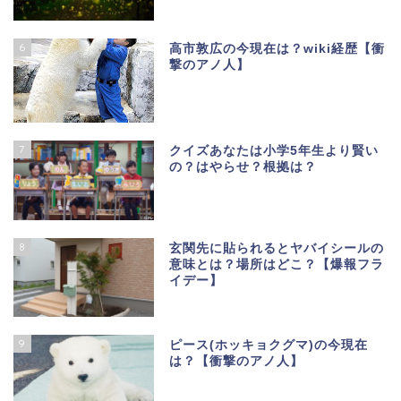
6
高市敦広の今現在は？wiki経歴【衝
撃のアノ人】
7
クイズあなたは小学5年生より賢い
の？はやらせ？根拠は？
8
玄関先に貼られるとヤバイシールの
意味とは？場所はどこ？【爆報フラ
イデー】
9
ピース(ホッキョクグマ)の今現在
は？【衝撃のアノ人】