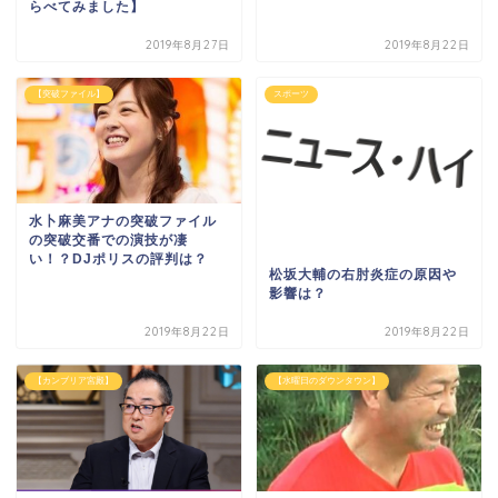
らべてみました】
2019年8月27日
2019年8月22日
【突破ファイル】
スポーツ
水卜麻美アナの突破ファイル
の突破交番での演技が凄
い！？DJポリスの評判は？
松坂大輔の右肘炎症の原因や
影響は？
2019年8月22日
2019年8月22日
【カンブリア宮殿】
【水曜日のダウンタウン】