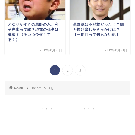
えなりかずきの恩師の永川和
星野源は不登校だった！？闇
子先生って誰？現在の仕事は
を抜け出したきっかけは？
講演？【あいつ今何して
【一周回って知らない話】
る？】
2019年8月21日
2019年8月21日
1
2
3
HOME
2019年
8月