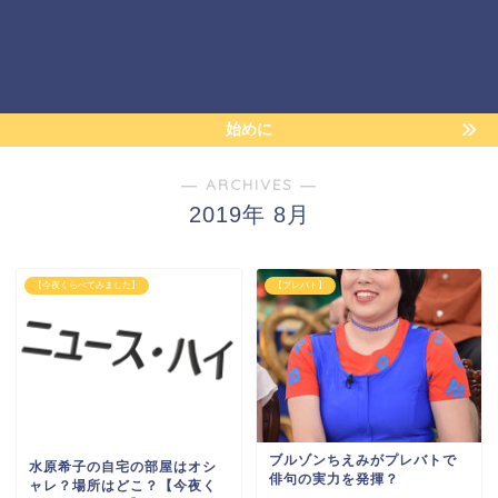
始めに
― ARCHIVES ―
2019年 8月
【今夜くらべてみました】
【プレバト】
ブルゾンちえみがプレバトで
水原希子の自宅の部屋はオシ
俳句の実力を発揮？
ャレ？場所はどこ？【今夜く