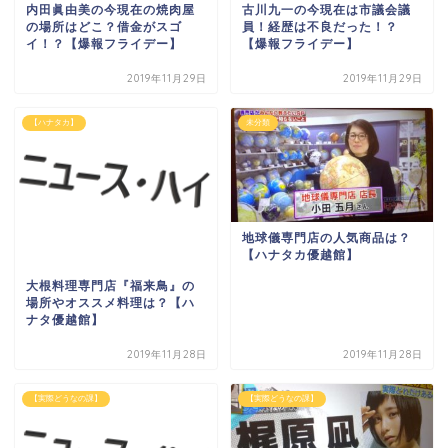
内田眞由美の今現在の焼肉屋
古川九一の今現在は市議会議
の場所はどこ？借金がスゴ
員！経歴は不良だった！？
イ！？【爆報フライデー】
【爆報フライデー】
2019年11月29日
2019年11月29日
【ハナタカ】
未分類
地球儀専門店の人気商品は？
【ハナタカ優越館】
大根料理専門店『福来鳥』の
場所やオススメ料理は？【ハ
ナタ優越館】
2019年11月28日
2019年11月28日
【実際どうなの課】
【実際どうなの課】