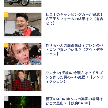
2
ヒロミのキャンピングカーが完成！
八王子リフォームの結果は？【有吉
ゼミ】
3
ロリちゃんの顔画像は？アレンのパ
トロンで貢いでいる？【アウトデラ
ックス】
4
ワンナン(汪楠)の今現在は？ドラゴ
ンを作った男のwiki経歴！【ノンフ
ィクション】
5
新宿DASHのホタルの楽園の場所は
どこの里山？【鉄腕DASH】