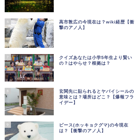
6
高市敦広の今現在は？wiki経歴【衝
撃のアノ人】
7
クイズあなたは小学5年生より賢い
の？はやらせ？根拠は？
8
玄関先に貼られるとヤバイシールの
意味とは？場所はどこ？【爆報フラ
イデー】
9
ピース(ホッキョクグマ)の今現在
は？【衝撃のアノ人】