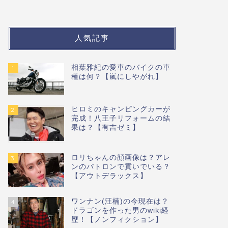
人気記事
相葉雅紀の愛車のバイクの車
1
種は何？【嵐にしやがれ】
ヒロミのキャンピングカーが
2
完成！八王子リフォームの結
果は？【有吉ゼミ】
ロリちゃんの顔画像は？アレ
3
ンのパトロンで貢いでいる？
【アウトデラックス】
ワンナン(汪楠)の今現在は？
4
ドラゴンを作った男のwiki経
歴！【ノンフィクション】