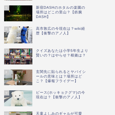
新宿DASHのホタルの楽園の
5
場所はどこの里山？【鉄腕
DASH】
高市敦広の今現在は？wiki経
6
歴【衝撃のアノ人】
クイズあなたは小学5年生より
7
賢いの？はやらせ？根拠は？
玄関先に貼られるとヤバイシ
8
ールの意味とは？場所はど
こ？【爆報フライデー】
ピース(ホッキョクグマ)の今
9
現在は？【衝撃のアノ人】
天童よしみのギャルが可愛
10