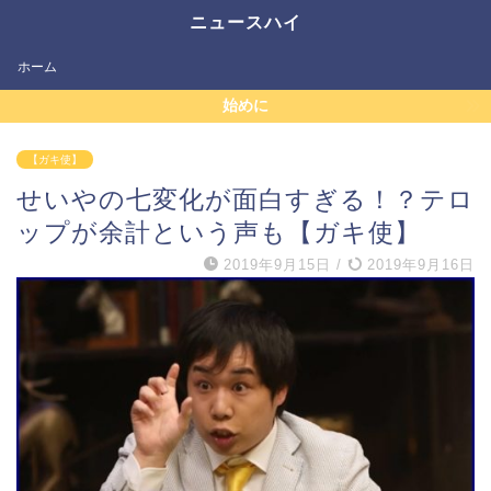
ニュースハイ
ホーム
始めに
【ガキ使】
せいやの七変化が面白すぎる！？テロ
ップが余計という声も【ガキ使】
2019年9月15日
/
2019年9月16日