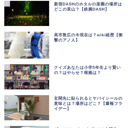
5
新宿DASHのホタルの楽園の場所は
どこの里山？【鉄腕DASH】
6
高市敦広の今現在は？wiki経歴【衝
撃のアノ人】
7
クイズあなたは小学5年生より賢い
の？はやらせ？根拠は？
8
玄関先に貼られるとヤバイシールの
意味とは？場所はどこ？【爆報フラ
イデー】