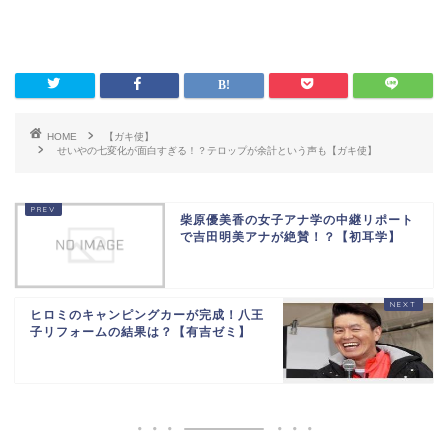
HOME
【ガキ使】
せいやの七変化が面白すぎる！？テロップが余計という声も【ガキ使】
柴原優美香の女子アナ学の中継リポート
で吉田明美アナが絶賛！？【初耳学】
ヒロミのキャンピングカーが完成！八王
子リフォームの結果は？【有吉ゼミ】