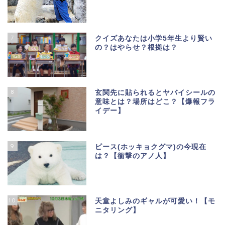
7
クイズあなたは小学5年生より賢い
の？はやらせ？根拠は？
8
玄関先に貼られるとヤバイシールの
意味とは？場所はどこ？【爆報フラ
イデー】
9
ピース(ホッキョクグマ)の今現在
は？【衝撃のアノ人】
10
天童よしみのギャルが可愛い！【モ
ニタリング】