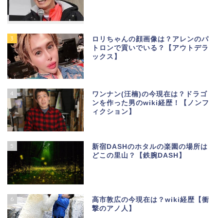
3
ロリちゃんの顔画像は？アレンのパ
トロンで貢いでいる？【アウトデラ
ックス】
4
ワンナン(汪楠)の今現在は？ドラゴ
ンを作った男のwiki経歴！【ノンフ
ィクション】
5
新宿DASHのホタルの楽園の場所は
どこの里山？【鉄腕DASH】
6
高市敦広の今現在は？wiki経歴【衝
撃のアノ人】