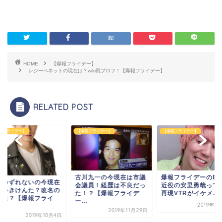
HOME
【爆報フライデー】
レジーベネットの現在は？wiki風プロフ！【爆報フライデー】
RELATED POST
報フライデー】
【爆報フライデー】
【爆報フライデー】
古川九一の今現在は市議
爆報フライデーのEX
生ゆずれないの今現在
会議員！経歴は不良だっ
近役の安里勇哉って
あいきけんた？改名の
た！？【爆報フライデ
再現VTRがイケメ...
由は？【爆報フライ
ー...
2019年1
.
2019年11月29日
2019年10月4日