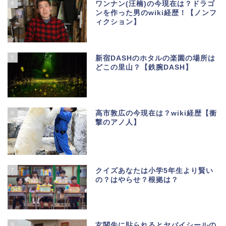
4
ワンナン(汪楠)の今現在は？ドラゴ
ンを作った男のwiki経歴！【ノンフ
ィクション】
5
新宿DASHのホタルの楽園の場所は
どこの里山？【鉄腕DASH】
6
高市敦広の今現在は？wiki経歴【衝
撃のアノ人】
7
クイズあなたは小学5年生より賢い
の？はやらせ？根拠は？
8
玄関先に貼られるとヤバイシールの