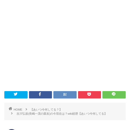
HOME
【あいつ今何してる？】
吉川弘規(長嶋一茂の親友)の今現在は？wiki経歴【あいつ今何してる】