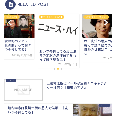
RELATED POST
いつ今何してる？】
【あいつ今何してる？】
【あいつ今何してる？】
村雅俊の幻のデビュー
武田真治の恩人の高
『別れの劇』って何？
樹って誰？筋肉の原
あいつ今何してる】
恩師の現在は？【あ
あいつ今何してる史上最
つ...
高の才女の廣津留すみれ
2019年11月26日
2019年9
って誰？現在は？
2019年9月18日
三浦祐太朗はドールが宝物！？キャラク
ターは何？【衝撃のアノ人】
細谷孝志は長嶋一茂の恩人で先輩！【あ
いつ今何してる】