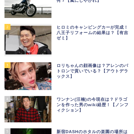
何？【嵐にしやがれ】
2
ヒロミのキャンピングカーが完成！
八王子リフォームの結果は？【有吉
ゼミ】
3
ロリちゃんの顔画像は？アレンのパ
トロンで貢いでいる？【アウトデラ
ックス】
4
ワンナン(汪楠)の今現在は？ドラゴ
ンを作った男のwiki経歴！【ノンフ
ィクション】
5
新宿DASHのホタルの楽園の場所は