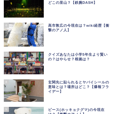
どこの里山？【鉄腕DASH】
6
高市敦広の今現在は？wiki経歴【衝
撃のアノ人】
7
クイズあなたは小学5年生より賢い
の？はやらせ？根拠は？
8
玄関先に貼られるとヤバイシールの
意味とは？場所はどこ？【爆報フラ
イデー】
9
ピース(ホッキョクグマ)の今現在