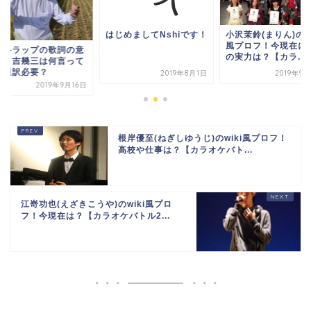
はじめましてNshiです！
小沢茉鈴(まりん)のwi
風プロフ！今現在に
軽弁ラップの歌詞の意
の実力は？【カラ...
は？吉幾三は何言って
か通訳必要？
2019年8月1日
2019年9
2019年9月16日
根岸優至(ねぎしゆうじ)のwiki風プロフ！
高校や仕事は？【カラオケバト...
江嵜功也(えざきこうや)のwiki風プロ
フ！今現在は？【カラオケバトル2...