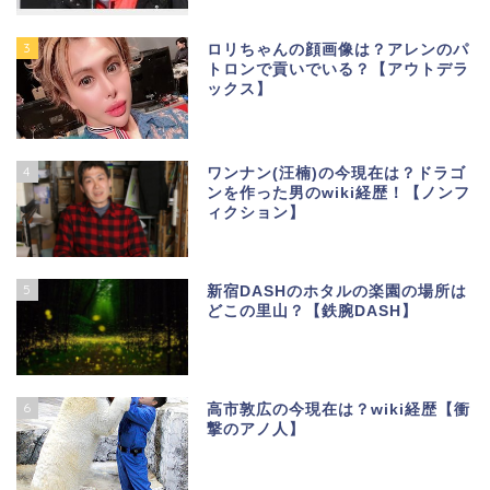
3
ロリちゃんの顔画像は？アレンのパ
トロンで貢いでいる？【アウトデラ
ックス】
4
ワンナン(汪楠)の今現在は？ドラゴ
ンを作った男のwiki経歴！【ノンフ
ィクション】
5
新宿DASHのホタルの楽園の場所は
どこの里山？【鉄腕DASH】
6
高市敦広の今現在は？wiki経歴【衝
撃のアノ人】