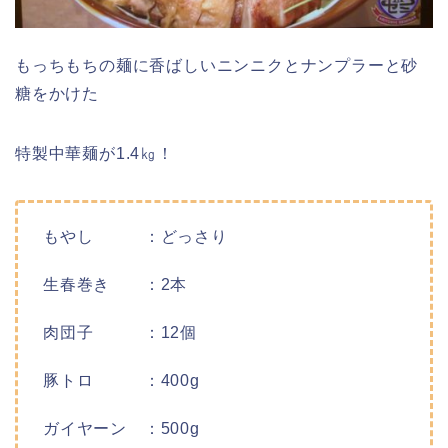
もっちもちの麺に香ばしいニンニクとナンプラーと砂
糖をかけた
特製中華麺が1.4㎏！
もやし ：どっさり
生春巻き ：2本
肉団子 ：12個
豚トロ ：400g
ガイヤーン ：500g