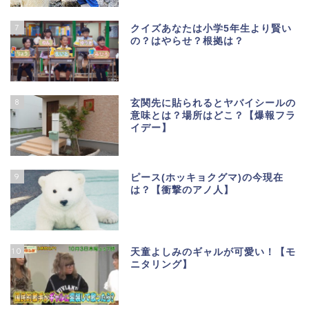
7
クイズあなたは小学5年生より賢い
の？はやらせ？根拠は？
8
玄関先に貼られるとヤバイシールの
意味とは？場所はどこ？【爆報フラ
イデー】
9
ピース(ホッキョクグマ)の今現在
は？【衝撃のアノ人】
10
天童よしみのギャルが可愛い！【モ
ニタリング】