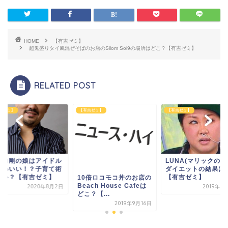
HOME
【有吉ゼミ】
超鬼盛りタイ風混ぜそばのお店のSilom Soi9の場所はどこ？【有吉ゼミ】
RELATED POST
吉ゼミ】
【有吉ゼミ】
【有吉ゼミ】
海力剛の娘はアイドル
LUNA(マリックの娘
かわいい！？子育て術
ダイエットの結果は
凄い？【有吉ゼミ】
【有吉ゼミ】
10倍ロコモコ丼のお店の
Beach House Cafeは
2020年8月2日
2019年1
どこ？【...
2019年9月16日