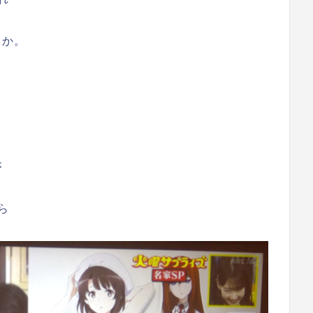
とか。
が
ら