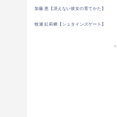
加藤 恵【冴えない彼女の育てかた】
牧瀬 紅莉栖【シュタインズゲート】
ス