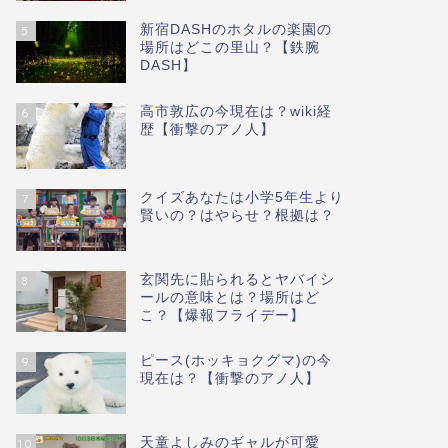
新宿DASHのホタルの楽園の
5
場所はどこの里山？【鉄腕
DASH】
高市敦広の今現在は？wiki経
6
歴【衝撃のアノ人】
クイズあなたは小学5年生より
7
賢いの？はやらせ？根拠は？
玄関先に貼られるとヤバイシ
8
ールの意味とは？場所はど
こ？【爆報フライデー】
ピース(ホッキョクグマ)の今
9
現在は？【衝撃のアノ人】
天童よしみのギャルが可愛
10