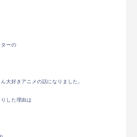
イターの
さん大好きアニメの話になりました。
マりした理由は
れ