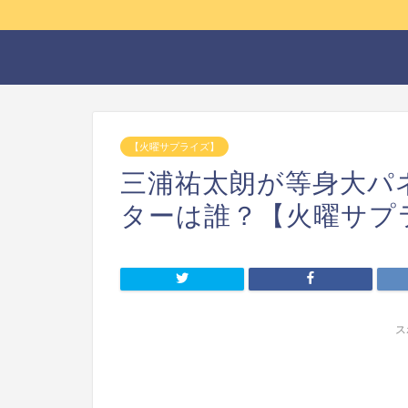
【火曜サプライズ】
三浦祐太朗が等身大パ
ターは誰？【火曜サプ
ス