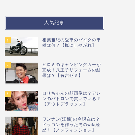
人気記事
相葉雅紀の愛車のバイクの車
1
種は何？【嵐にしやがれ】
ヒロミのキャンピングカーが
2
完成！八王子リフォームの結
果は？【有吉ゼミ】
ロリちゃんの顔画像は？アレ
3
ンのパトロンで貢いでいる？
【アウトデラックス】
ワンナン(汪楠)の今現在は？
4
ドラゴンを作った男のwiki経
歴！【ノンフィクション】