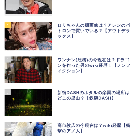
3
ロリちゃんの顔画像は？アレンのパ
トロンで貢いでいる？【アウトデラ
ックス】
4
ワンナン(汪楠)の今現在は？ドラゴ
ンを作った男のwiki経歴！【ノンフ
ィクション】
5
新宿DASHのホタルの楽園の場所は
どこの里山？【鉄腕DASH】
6
高市敦広の今現在は？wiki経歴【衝
撃のアノ人】