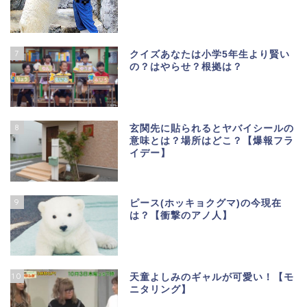
7
クイズあなたは小学5年生より賢い
の？はやらせ？根拠は？
8
玄関先に貼られるとヤバイシールの
意味とは？場所はどこ？【爆報フラ
イデー】
9
ピース(ホッキョクグマ)の今現在
は？【衝撃のアノ人】
10
天童よしみのギャルが可愛い！【モ
ニタリング】