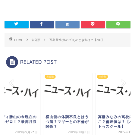
HOME
未分類
西島豊造(米のプロ)のとぎ方は？【ZIP】
RELATED POST
類
未分類
未分類
ーディ勝山の今現在の
横山健の体調不良とはう
高橋みなみの高校は
入はゼロ！？最高月収
つ病？マギーとの不倫が
こ？偏差値は？【バ
？
関係？
トゥスクール】
2019年9月25日
2019年10月1日
2019年11